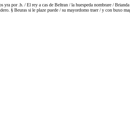
yra por .b. / El rey a cas de Beltran / la huespeda nombrare / Brianda l
jadero. § Beuras si le plaze puede / su mayordomo traer / y con buxo m