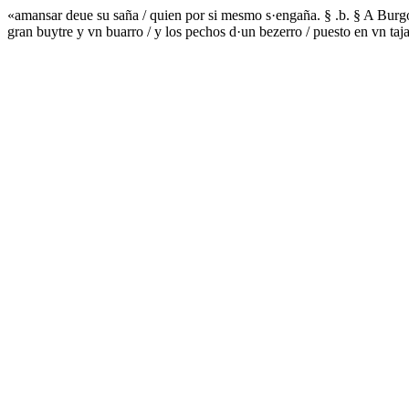
«amansar deue su saña / quien por si mesmo s·engaña. § .b. § A Burgos 
gran buytre y vn buarro / y los pechos d·un bezerro / puesto en vn ta