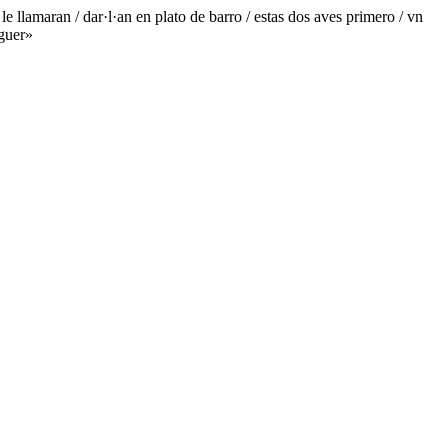
e llamaran / dar·l·an en plato de barro / estas dos aves primero / vn
aguer»