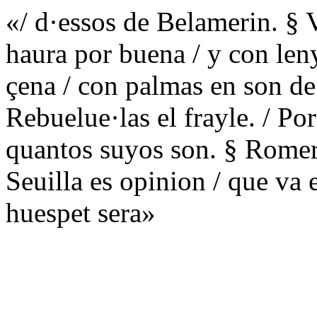
«/ d·essos de Belamerin. § 
haura por buena / y con leny
çena / con palmas en son de 
Rebuelue·las el frayle. / Po
quantos suyos son. § Romero 
Seuilla es opinion / que va 
huespet sera»