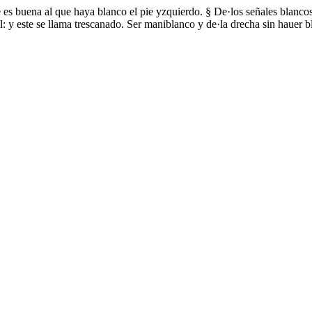
e es buena al que haya blanco el pie yzquierdo. § De·los señales blancos
ñal: y este se llama trescanado. Ser maniblanco y de·la drecha sin hauer