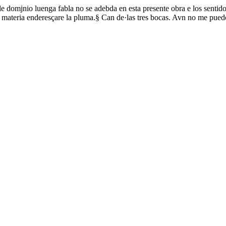
 domjnio luenga fabla no se adebda en esta presente obra e los sentidos
a materia enderesçare la pluma.§ Can de·las tres bocas. Avn no me puedo 