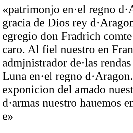
«patrimonjo en·el regno d·
gracia de Dios rey d·Aragon 
egregio don Fradrich comt
caro. Al fiel nuestro en Fra
admjnistrador de·las renda
Luna en·el regno d·Aragon. 
exponicion del amado nuest
d·armas nuestro hauemos en
e»