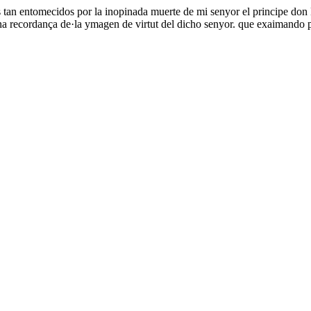
os tan entomecidos por la inopinada muerte de mi senyor el principe d
na recordança de·la ymagen de virtut del dicho senyor. que exaimando po