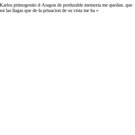
on Karlos primogenito d·Aragon de perdurable memoria me quedan. que
r las llagas que de·la priuacion de·su vista me ha »