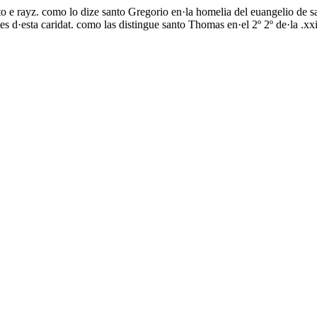
e rayz. como lo dize santo Gregorio en·la homelia del euangelio de san
es d·esta caridat. como las distingue santo Thomas en·el 2º 2º de·la .xxi