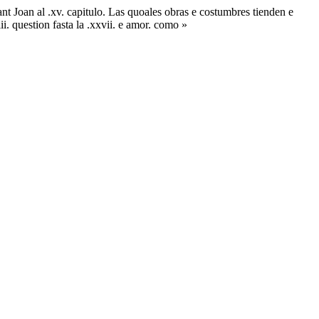
t Joan al .xv. capitulo. Las quoales obras e costumbres tienden e
ii. question fasta la .xxvii. e amor. como »