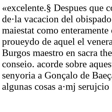
«excelente.§ Despues que co
de·la vacacion del obispado
maiestat como enteramente 
proueydo de aquel el venera
Burgos maestro en sacra the
conseio. acorde sobre aque
senyoria a Gonçalo de Baeça
algunas cosas a·mj serujcio