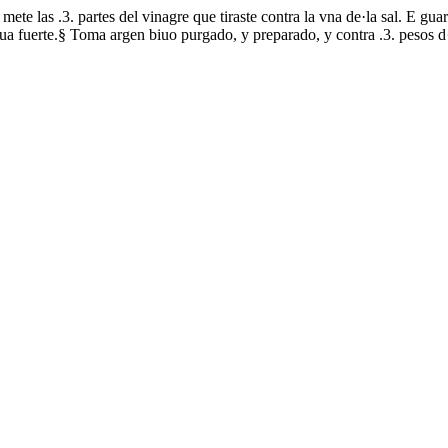
e las .3. partes del vinagre que tiraste contra la vna de·la sal. E guard
ua fuerte.§ Toma argen biuo purgado, y preparado, y contra .3. pesos 