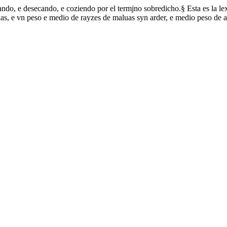
ando, e desecando, e coziendo por el termjno sobredicho.§ Esta es la le
auas, e vn peso e medio de rayzes de maluas syn arder, e medio peso de 