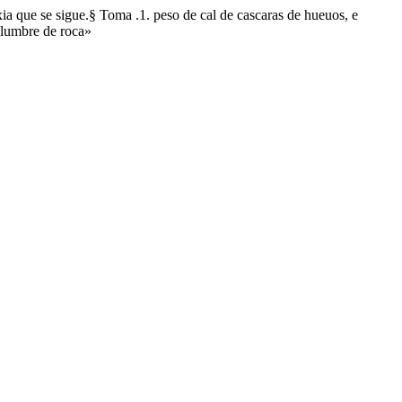
xia que se sigue.§ Toma .1. peso de cal de cascaras de hueuos, e
alumbre de roca»