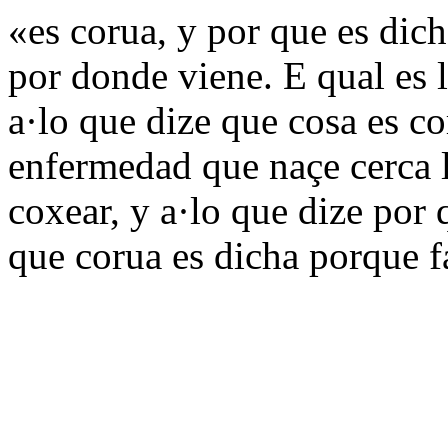
«es corua, y por que es dich
por donde viene. E qual es 
a·lo que dize que cosa es co
enfermedad que naçe cerca la
coxear, y a·lo que dize por 
que corua es dicha porque f