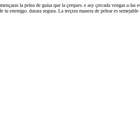
començaras la pelea de guisa que la çerques. e asy çercada vengas a·las
a de tu enemjgo. durara segura. La terçera manera de pelear es semejable