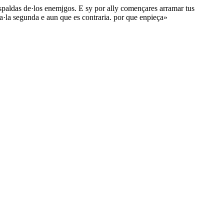
 espaldas de·los enemjgos. E sy por ally començares arramar tus
 a·la segunda e aun que es contraria. por que enpieça»