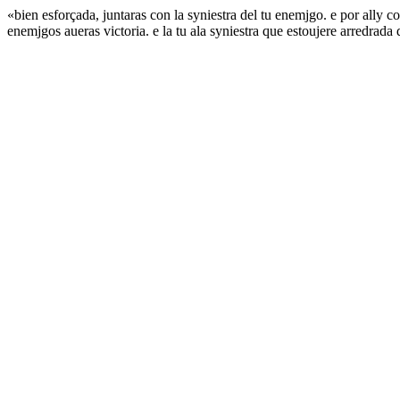
«bien esforçada, juntaras con la syniestra del tu enemjgo. e por ally 
enemjgos aueras victoria. e la tu ala syniestra que estoujere arredrad