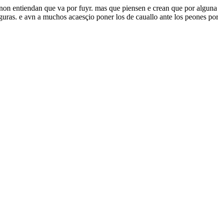
 non entiendan que va por fuyr. mas que piensen e crean que por alguna 
guras. e avn a muchos acaesçio poner los de cauallo ante los peones p