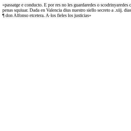
«passatge e conducto. E por res no les guardaredes o scodrinyaredes c
penas squiuar. Dada en Valencia dius nuestro siello secreto a .xiij. 
¶ don Alfonso etcetera. A·los fieles los justicias»