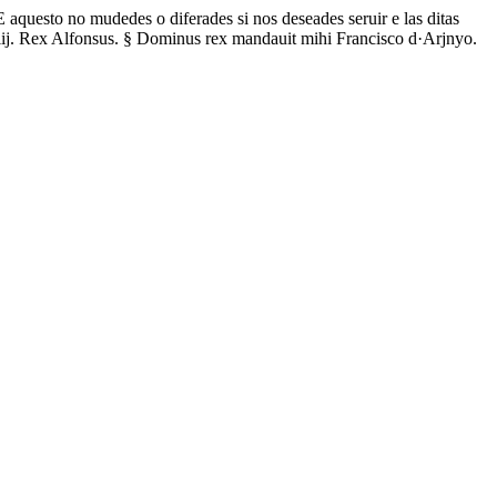
 aquesto no mudedes o diferades si nos deseades seruir e las ditas
xxviij. Rex Alfonsus. § Dominus rex mandauit mihi Francisco d·Arjnyo.