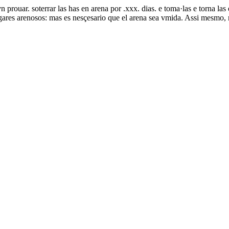
prouar. soterrar las has en arena por .xxx. dias. e toma·las e torna las
ugares arenosos: mas es nesçesario que el arena sea vmida. Assi mesmo