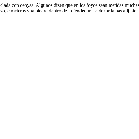
zclada con cenysa. Algunos dizen que en los foyos sean metidas muchas pi
xo, e meteras vna piedra dentro de·la fendedura. e dexar la has allj bi