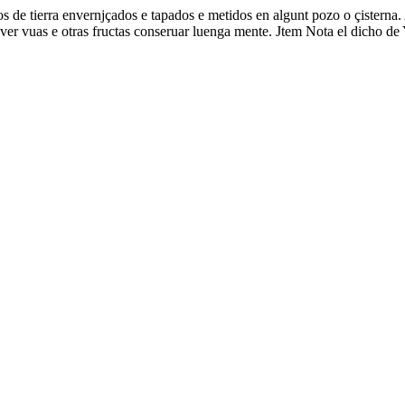
s de tierra envernjçados e tapados e metidos en algunt pozo o çisterna.
r vuas e otras fructas conseruar luenga mente. Jtem Nota el dicho de Ys