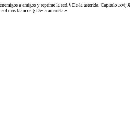
 enemigos a amigos y reprime la sed.§ De·la asterida. Capitulo .xvij.§
l sol mas blancos.§ De·la amarista.»