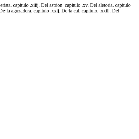
rista. capitulo .xiiij. Del astrion. capitulo .xv. Del aletoria. capitulo
 De·la aguzadera. capitulo .xxij. De·la cal. capitulo. .xxiij. Del