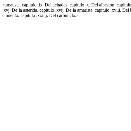
«amatista. capitulo .ix. Del achades. capitulo .x. Del albeston. capitulo .
.xvj. De·la asterida. capitulo .xvij. De·la amarista. capitulo .xviij. Del
cimiento. capitulo .xxiiij. Del carbunclo.»