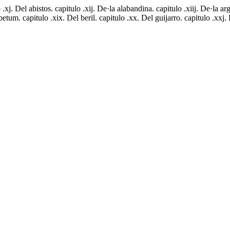
xj. Del abistos. capitulo .xij. De·la alabandina. capitulo .xiij. De·la arge
 betum. capitulo .xix. Del beril. capitulo .xx. Del guijarro. capitulo .xxj.