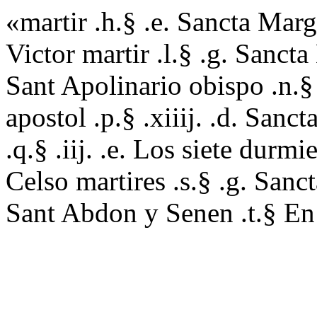
«martir .h.§ .e. Sancta Marga
Victor martir .l.§ .g. Sanct
Sant Apolinario obispo .n.§ .
apostol .p.§ .xiiij. .d. San
.q.§ .iij. .e. Los siete durmi
Celso martires .s.§ .g. Sanct
Sant Abdon y Senen .t.§ En