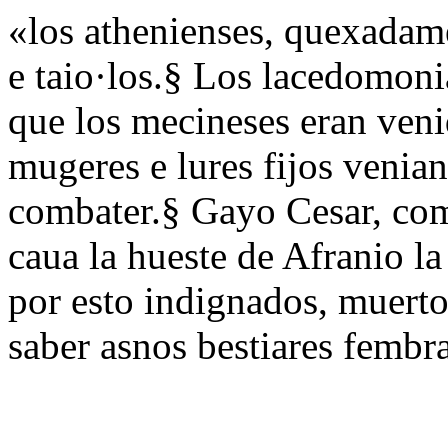
«los athenienses, quexadam
e taio·los.§ Los lacedomoni
que los mecineses eran veni
mugeres e lures fijos venian 
combater.§ Gayo Cesar, como
caua la hueste de Afranio la
por esto indignados, muerto
saber asnos bestiares fembr