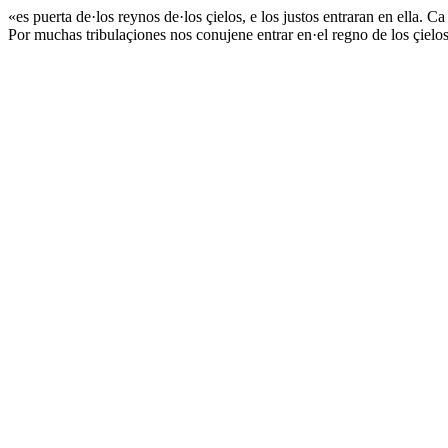
«es puerta de·los reynos de·los çielos, e los justos entraran en ella. 
Por muchas tribulaçiones nos conujene entrar en·el regno de los çielos.