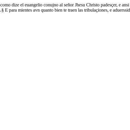
Ca como dize el euangelio conujno al señor Jhesu Christo padesçer, e ansi
§ E para mientes avn quanto bien te traen las tribulaçiones, e aduerssid