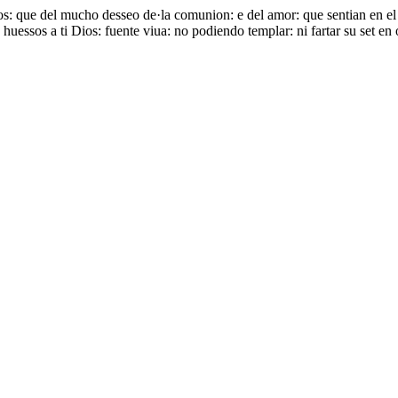
os: que del mucho desseo de·la comunion: e del amor: que sentian en el 
 huessos a ti Dios: fuente viua: no podiendo templar: ni fartar su set en