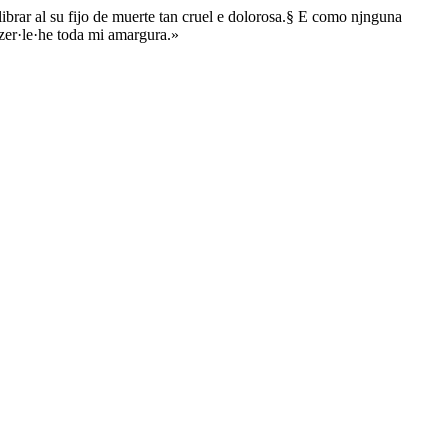
·librar al su fijo de muerte tan cruel e dolorosa.§ E como njnguna
izer·le·he toda mi amargura.»