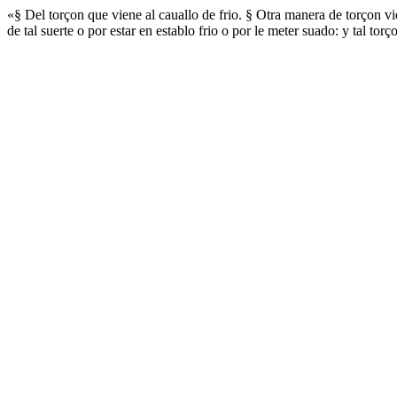
«§ Del torçon que viene al cauallo de frio. § Otra manera de torçon vi
de tal suerte o por estar en establo frio o por le meter suado: y tal to