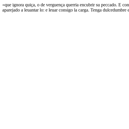
«que ignora quiça, o de verguença querria encubrir su peccado. E cono
aparejado a leuantar lo: e leuar consigo la carga. Tenga dulcedumbre en