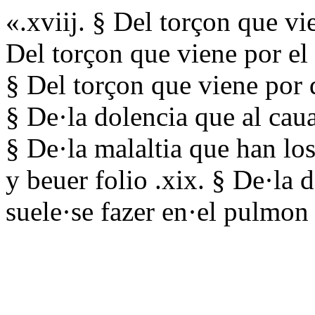
«.xviij. § Del torçon que vie
Del torçon que viene por el
§ Del torçon que viene por 
§ De·la dolencia que al caua
§ De·la malaltia que han lo
y beuer folio .xix. § De·la 
suele·se fazer en·el pulmon 