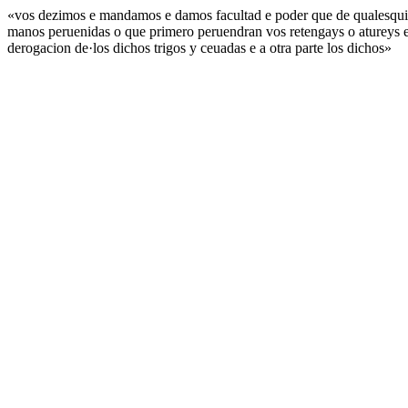
«vos dezimos e mandamos e damos facultad e poder que de qualesquier
manos peruenidas o que primero peruendran vos retengays o atureys en 
derogacion de·los dichos trigos y ceuadas e a otra parte los dichos»