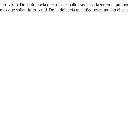
io .xix. § De·la dolencia que a·los cauallos suele·se fazer en·el pulmon
s mas que solian folio .xx. § De·la dolencia que aflaquesce mucho el ca