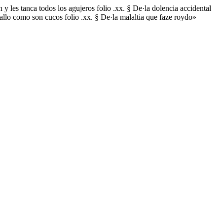
 y les tanca todos los agujeros folio .xx. § De·la dolencia accidental
uallo como son cucos folio .xx. § De·la malaltia que faze roydo»