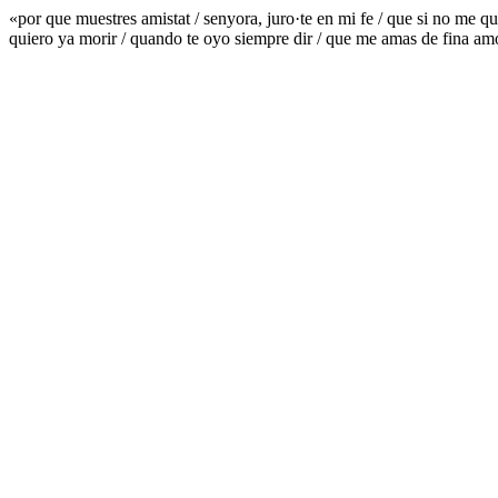
«por que muestres amistat / senyora, juro·te en mi fe / que si no me q
quiero ya morir / quando te oyo siempre dir / que me amas de fina amo