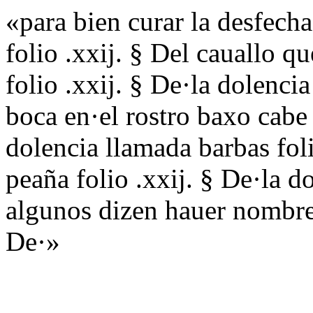
«para bien curar la desfecha
folio .xxij. § Del cauallo q
folio .xxij. § De·la dolenci
boca en·el rostro baxo cabe 
dolencia llamada barbas foli
peaña folio .xxij. § De·la 
algunos dizen hauer nombre 
De·»