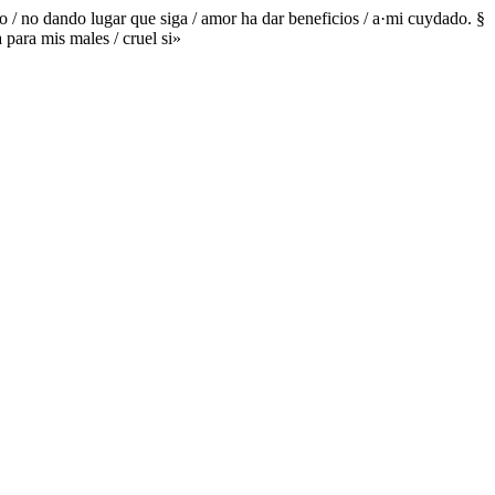
do / no dando lugar que siga / amor ha dar beneficios / a·mi cuydado. §
para mis males / cruel si»