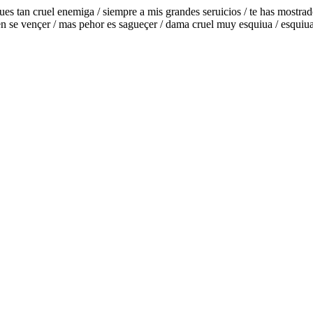
pues tan cruel enemiga / siempre a mis grandes seruicios / te has mostra
n se vençer / mas pehor es sagueçer / dama cruel muy esquiua / esquiua 