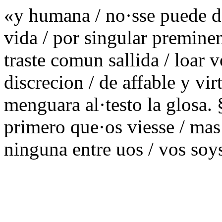
«y humana / no·sse puede d
vida / por singular preminen
traste comun sallida / loar 
discrecion / de affable y vir
menguara al·testo la glosa.
primero que·os viesse / mas
ninguna entre uos / vos soy