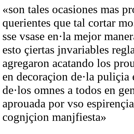
«son tales ocasiones mas p
querientes que tal cortar m
sse vsase en·la mejor maner
esto çiertas jnvariables regl
agregaron acatando los pr
en decoraçion de·la puliçia 
de·los omnes a todos en gen
aprouada por vso espirençia
cognjçion manjfiesta»