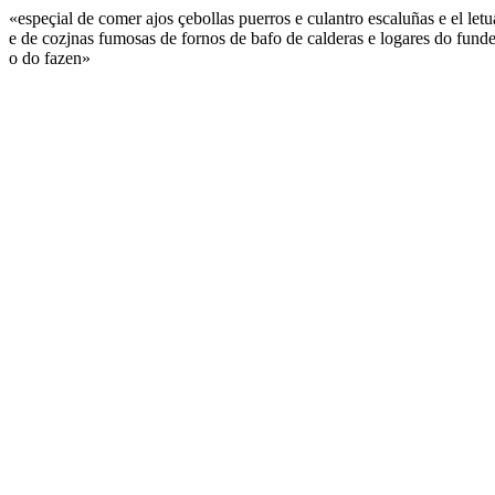
«espeçial de comer ajos çebollas puerros e culantro escaluñas e el let
e de cozjnas fumosas de fornos de bafo de calderas e logares do funden
o do fazen»