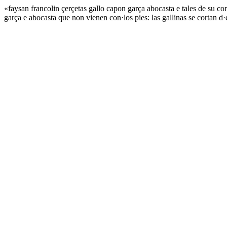
«faysan francolin çerçetas gallo capon garça abocasta e tales de su con
garça e abocasta que non vienen con·los pies: las gallinas se cortan d