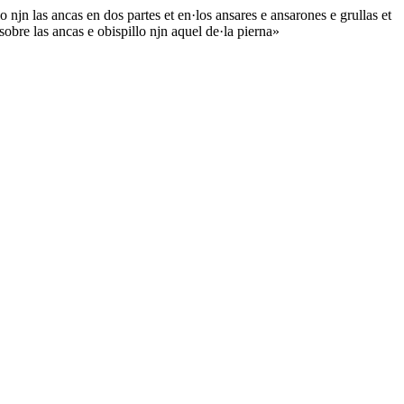
 njn las ancas en dos partes et en·los ansares e ansarones e grullas et
obre las ancas e obispillo njn aquel de·la pierna»