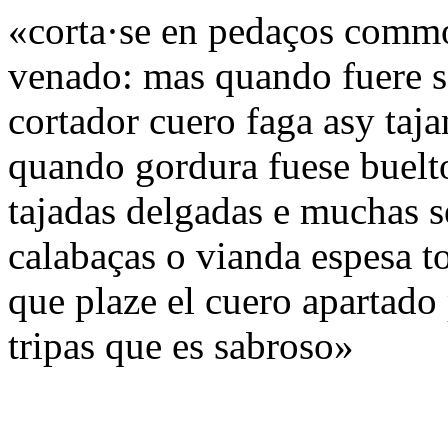
«corta·se en pedaços commo
venado: mas quando fuere sa
cortador cuero faga asy taj
quando gordura fuese buelt
tajadas delgadas e muchas s
calabaças o vianda espesa t
que plaze el cuero apartad
tripas que es sabroso»