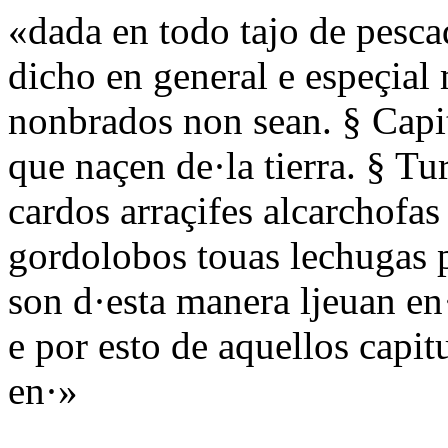
«dada en todo tajo de pesca
dicho en general e espeçia
nonbrados non sean. § Capit
que naçen de·la tierra. § Tu
cardos arraçifes alcarchofas
gordolobos touas lechugas p
son d·esta manera ljeuan en
e por esto de aquellos capit
en·»