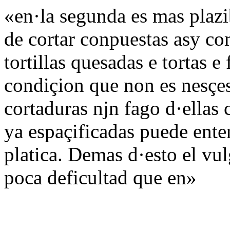
«en·la segunda es mas plazib
de cortar conpuestas asy co
tortillas quesadas e tortas e
condiçion que non es nesçes
cortaduras njn fago d·ellas c
ya espaçificadas puede ente
platica. Demas d·esto el vul
poca deficultad que en»