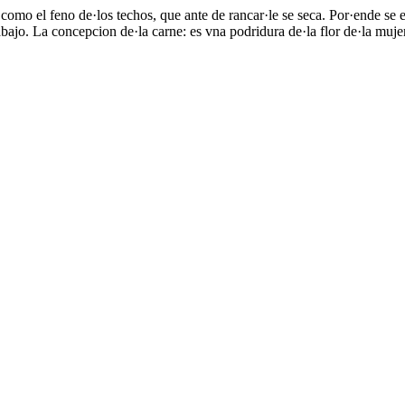
omo el feno de·los techos, que ante de rancar·le se seca. Por·ende se e
rabajo. La concepcion de·la carne: es vna podridura de·la flor de·la muje