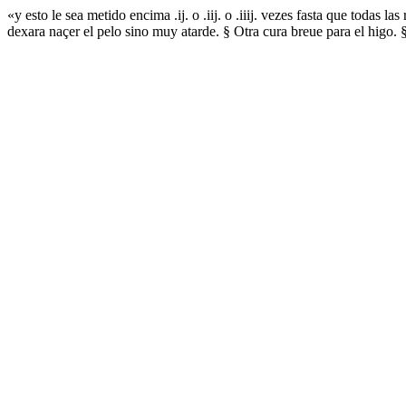
«y esto le sea metido encima .ij. o .iij. o .iiij. vezes fasta que todas
dexara naçer el pelo sino muy atarde. § Otra cura breue para el higo. 