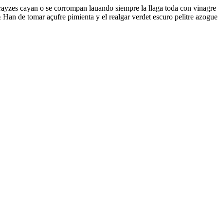
 las rayzes cayan o se corrompan lauando siempre la llaga toda con vinagr
§ Han de tomar açufre pimienta y el realgar verdet escuro pelitre azogue