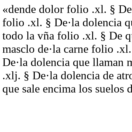
«dende dolor folio .xl. § D
folio .xl. § De·la dolencia q
todo la vña folio .xl. § De 
masclo de·la carne folio .xl.
De·la dolencia que llaman m
.xlj. § De·la dolencia de at
que sale encima los suelos 