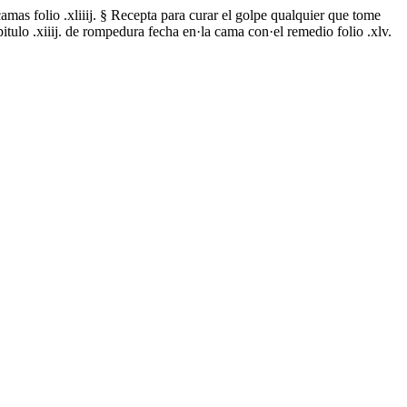
s camas folio .xliiij. § Recepta para curar el golpe qualquier que tome
apitulo .xiiij. de rompedura fecha en·la cama con·el remedio folio .xlv.