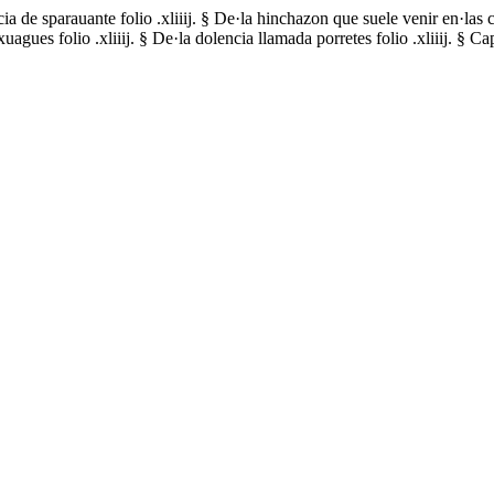
lencia de sparauante folio .xliiij. § De·la hinchazon que suele venir en·la
uagues folio .xliiij. § De·la dolencia llamada porretes folio .xliiij. § C