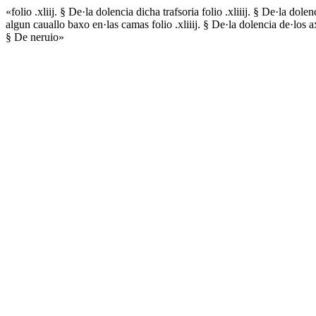
«folio .xliij. § De·la dolencia dicha trafsoria folio .xliiij. § De·la do
algun cauallo baxo en·las camas folio .xliiij. § De·la dolencia de·los ax
§ De neruio»