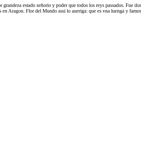
r grandeza estado señorio y poder que todos los reys passados. Fue do
as en Aragon. Flor del Mundo assi lo aueriga: que es vna luenga y famo