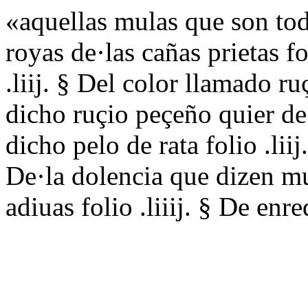
«aquellas mulas que son todo
royas de·las cañas prietas fol
.liij. § Del color llamado ruç
dicho ruçio peçeño quier de s
dicho pelo de rata folio .liij
De·la dolencia que dizen mue
adiuas folio .liiij. § De enre