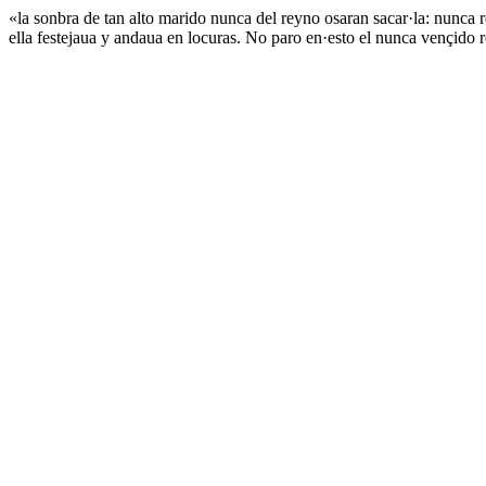
«la sonbra de tan alto marido nunca del reyno osaran sacar·la: nunca rey
ella festejaua y andaua en locuras. No paro en·esto el nunca vençido