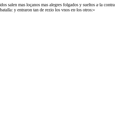
lidos salen mas loçanos mas alegres folgados y sueltos a·la contra
alla: y entraron tan de rezio los vnos en·los otros:»