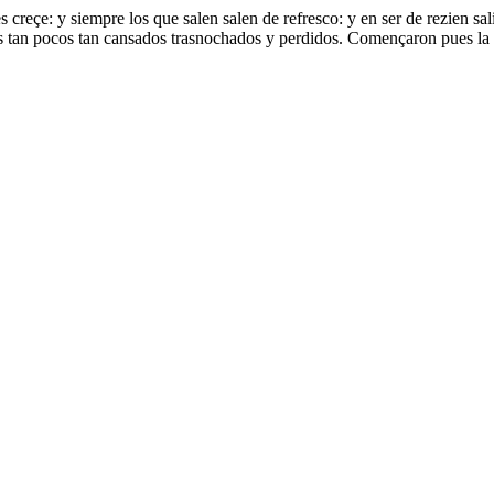
 creçe: y siempre los que salen salen de refresco: y en ser de rezien sa
 tan pocos tan cansados trasnochados y perdidos. Començaron pues la bat