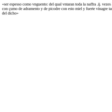
«ser espesso como vnguento: del qual vntaran toda la naffra .ij. vezes
con çumo de adramento y de picodre con esto miel y fuerte vinagre tan
del dicho»