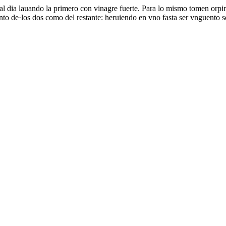
 al dia lauando la primero con vinagre fuerte. Para lo mismo tomen orpi
to de·los dos como del restante: heruiendo en vno fasta ser vnguento se