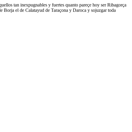
uellos tan inexpugnables y fuertes quanto pareçe hoy ser Ribagorça
de Borja el de Calatayud de Taraçona y Daroca y sojuzgar toda