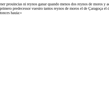
ener prouincias ni reynos ganar quando menos dos reynos de moros y aq
rimero predecessor vuestro tantos reynos de moros el de Çaragoça el 
tonces hauia:»