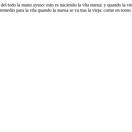
el todo la mano ayuso: esto es naciendo la vña nueua: y quando la vieja 
remedio para la vña quando la nueua se va tras la vieja: cortar en·torno